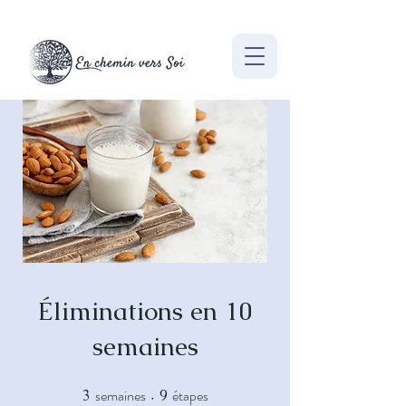
Éliminations en 10
semaines
semaines
étapes
3
3 semaines
9
9 étapes