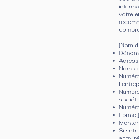
informa
votre e
recomm
compre
[Nom de
Dénomi
Adresse
Noms de
Numéro
l'entre
Numéro
société
Numéro 
Forme j
Montan
Si votr
activit