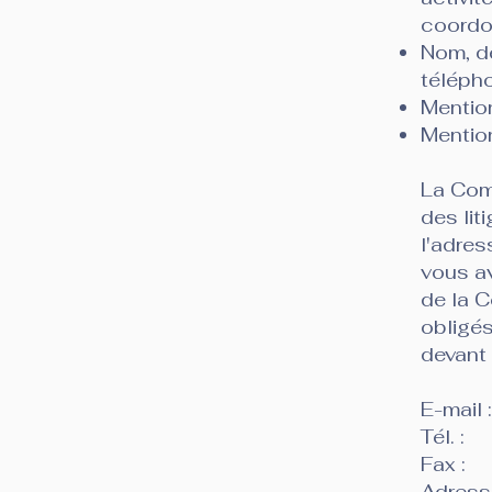
coordon
Nom, d
télépho
Mention
Mention
La Com
des lit
l'adre
vous av
de la 
obligés
devant 
E-mail :
Tél. :
Fax :
Adress