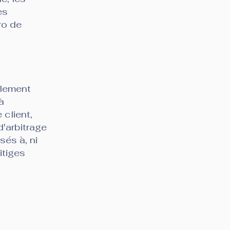
ies
ro de
s
glement
à
 client,
d'arbitrage
és à, ni
itiges